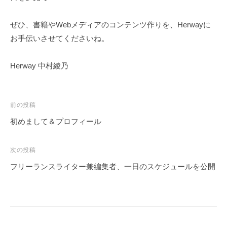
ぜひ、書籍やWebメディアのコンテンツ作りを、Herwayに
お手伝いさせてくださいね。
Herway 中村綾乃
投
前の投稿
稿
初めまして＆プロフィール
ナ
ビ
次の投稿
ゲ
フリーランスライター兼編集者、一日のスケジュールを公開
ー
シ
ョ
ン