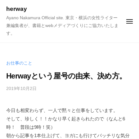
ュ
コ
ー
herway
ン
Ayano Nakamura Official site. 東京・横浜の女性ライター
テ
メ
兼編集者が、書籍とwebメディアづくりにご協力いたしま
ニ
ン
ュ
す。
ー
ツ
へ
ス
キ
お仕事のこと
ッ
Herwayという屋号の由来、決め方。
プ
2019年10月2日
b
y
h
今日も相変わらず、一人で黙々と仕事をしています。
e
そして、珍しく！！かなり早く起きられたので（なんと6
r
w
時！ 普段は9時！笑）
a
朝から記事を1本仕上げて、ヨガにも行けてバッチリな気分