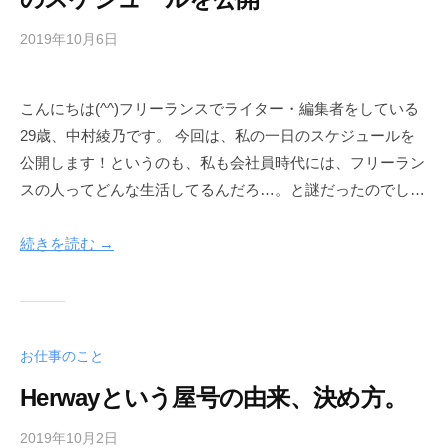
2019年10月6日
b
y
h
こんにちは(^^)フリーランスでライター・編集者をしている
e
29歳、中村綾乃です。 今回は、私の一日のスケジュールを
r
w
公開します！というのも、私も会社員時代には、フリーラン
a
スの人ってどんな生活してるんだろ…。と謎だったのでし…
y
続きを読む →
お仕事のこと
Herwayという屋号の由来、決め方。
2019年10月2日
b