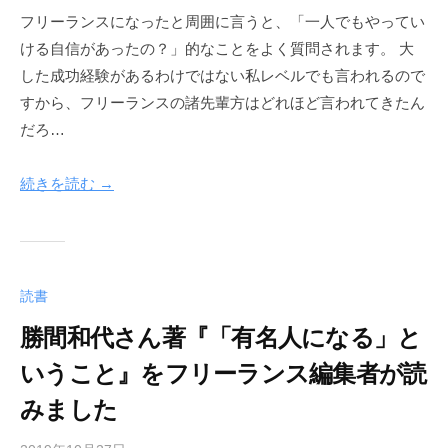
h
フリーランスになったと周囲に言うと、「一人でもやってい
e
ける自信があったの？」的なことをよく質問されます。 大
r
w
した成功経験があるわけではない私レベルでも言われるので
a
すから、フリーランスの諸先輩方はどれほど言われてきたん
y
だろ…
続きを読む →
読書
勝間和代さん著『「有名人になる」と
いうこと』をフリーランス編集者が読
みました