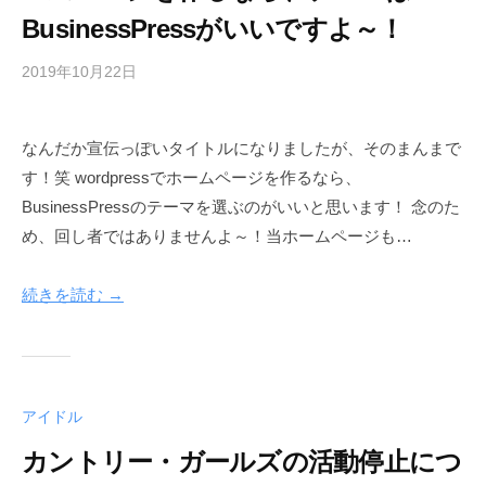
BusinessPressがいいですよ～！
2019年10月22日
b
y
h
なんだか宣伝っぽいタイトルになりましたが、そのまんまで
e
す！笑 wordpressでホームページを作るなら、
r
w
BusinessPressのテーマを選ぶのがいいと思います！ 念のた
a
め、回し者ではありませんよ～！当ホームページも…
y
続きを読む →
アイドル
カントリー・ガールズの活動停止につ