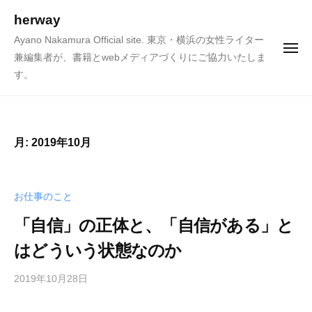
ュ
コ
ー
herway
ン
Ayano Nakamura Official site. 東京・横浜の女性ライター
テ
メ
兼編集者が、書籍とwebメディアづくりにご協力いたしま
ニ
ン
ュ
す。
ー
ツ
へ
ス
キ
月:
2019年10月
ッ
プ
お仕事のこと
「自信」の正体と、「自信がある」と
はどういう状態なのか
2019年10月28日
b
y