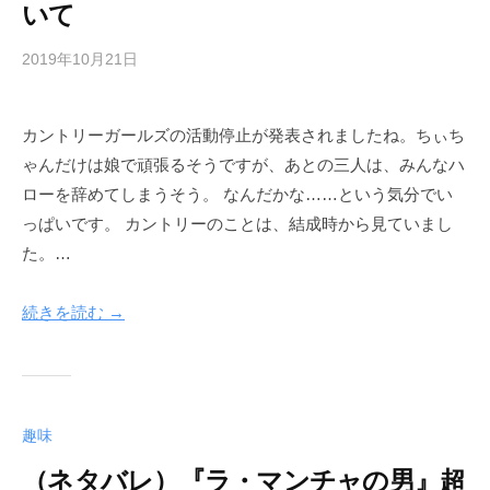
いて
2019年10月21日
b
y
h
カントリーガールズの活動停止が発表されましたね。ちぃち
e
ゃんだけは娘で頑張るそうですが、あとの三人は、みんなハ
r
w
ローを辞めてしまうそう。 なんだかな……という気分でい
a
っぱいです。 カントリーのことは、結成時から見ていまし
y
た。…
続きを読む →
趣味
（ネタバレ）『ラ・マンチャの男』超