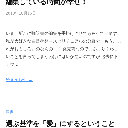
編集している時間が幸せ！
2019年10月15日
b
/
y
0
h
件
いま、新たに翻訳書の編集を手掛けさせてもらっています。
e
の
私が大好きな自己啓発＋スピリチュアルの分野で、もう、こ
r
コ
w
メ
れがおもしろいのなんの！！ 発売前なので、あまりくわし
a
ン
いことを言ってしまうわけにはいかないのですが 過去にト
y
ト
ラウ…
続きを読む →
読書
選ぶ基準を「愛」にするということ