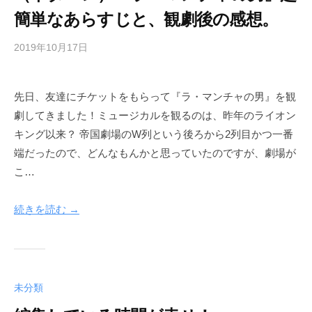
簡単なあらすじと、観劇後の感想。
2019年10月17日
b
y
h
先日、友達にチケットをもらって『ラ・マンチャの男』を観
e
劇してきました！ミュージカルを観るのは、昨年のライオン
r
w
キング以来？ 帝国劇場のW列という後ろから2列目かつ一番
a
端だったので、どんなもんかと思っていたのですが、劇場が
y
こ…
続きを読む →
未分類