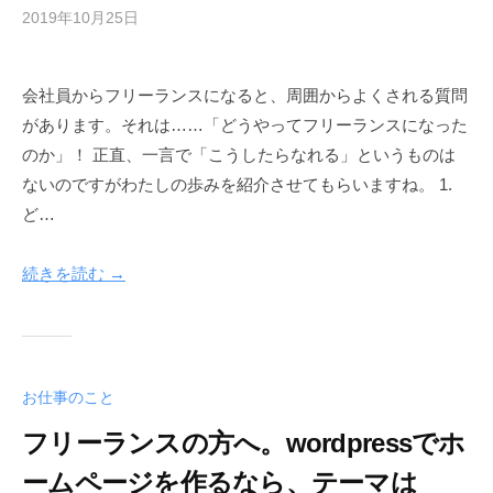
2019年10月25日
b
y
h
会社員からフリーランスになると、周囲からよくされる質問
e
があります。それは……「どうやってフリーランスになった
r
w
のか」！ 正直、一言で「こうしたらなれる」というものは
a
ないのですがわたしの歩みを紹介させてもらいますね。 1.
y
ど…
続きを読む →
お仕事のこと
フリーランスの方へ。wordpressでホ
ームページを作るなら、テーマは