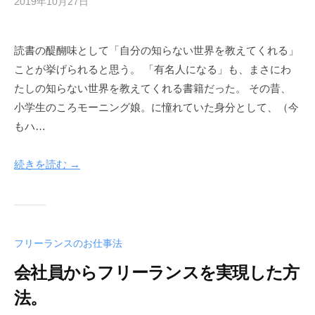
2019年10月27日
b
y
h
読書の醍醐味として「自分の知らない世界を教えてくれる」
e
ことが挙げられると思う。 「有名人になる」も、まさにわ
r
w
たしの知らない世界を教えてくれる書籍だった。 その昔、
a
小学生のころモーニング娘。に憧れていた身分として、（今
y
もハ…
続きを読む →
フリーランスのお仕事法
会社員からフリーランスを実現した方
法。