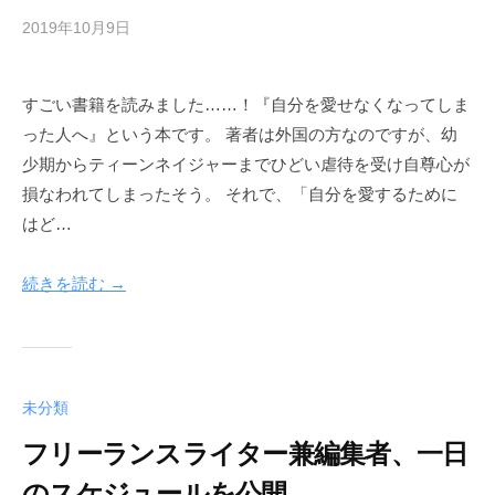
2019年10月9日
b
y
h
すごい書籍を読みました……！『自分を愛せなくなってしま
e
った人へ』という本です。 著者は外国の方なのですが、幼
r
w
少期からティーンネイジャーまでひどい虐待を受け自尊心が
a
損なわれてしまったそう。 それで、「自分を愛するために
y
はど…
続きを読む →
未分類
フリーランスライター兼編集者、一日
のスケジュールを公開