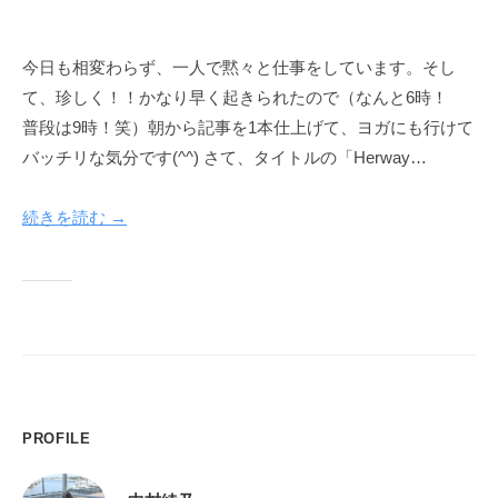
y
h
今日も相変わらず、一人で黙々と仕事をしています。そし
e
て、珍しく！！かなり早く起きられたので（なんと6時！
r
w
普段は9時！笑）朝から記事を1本仕上げて、ヨガにも行けて
a
バッチリな気分です(^^) さて、タイトルの「Herway…
y
続きを読む →
PROFILE