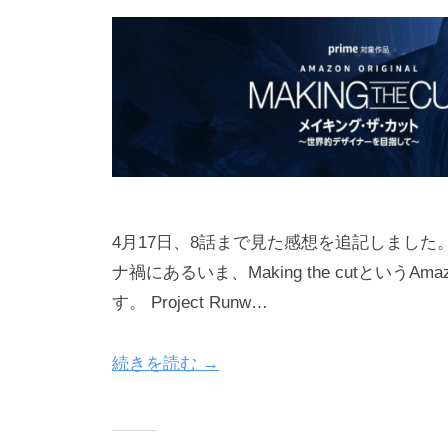
h
e
r
w
a
y
4月17日、8話まで見た感想を追記しました
ナ禍にあるいま、Making the cutとい
す。 Project Runw…
続きを読む →