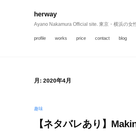
コ
ン
herway
テ
Ayano Nakamura Official sit
ン
profile
works
price
contact
blog
ツ
へ
ス
キ
ッ
月:
2020年4月
プ
趣味
【ネタバレあり】Making