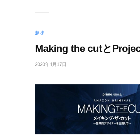
趣味
Making the cutとPro
2020年4月17日
b
y
h
e
r
w
a
y