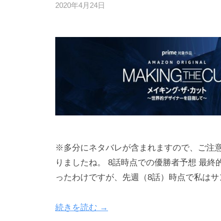
2020年4月24日
b
y
h
e
r
w
a
y
※多分にネタバレが含まれますので、ご注意
りましたね。 8話時点での優勝者予想 最
ったわけですが、先週（8話）時点で私はサ
続きを読む →