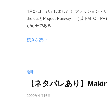
4月27日、追記しました！ ファッションデザ
the cutとProject Runway。（以下
が司会である…
続きを読む →
趣味
【ネタバレあり】Making
2020年4月16日
b
y