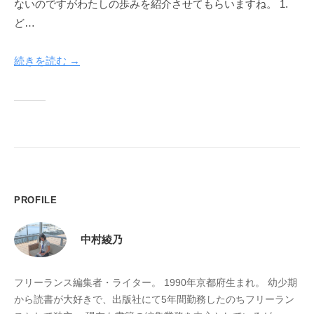
ないのですがわたしの歩みを紹介させてもらいますね。 1.
y
ど…
続きを読む →
PROFILE
中村綾乃
フリーランス編集者・ライター。 1990年京都府生まれ。 幼少期
から読書が大好きで、出版社にて5年間勤務したのちフリーラン