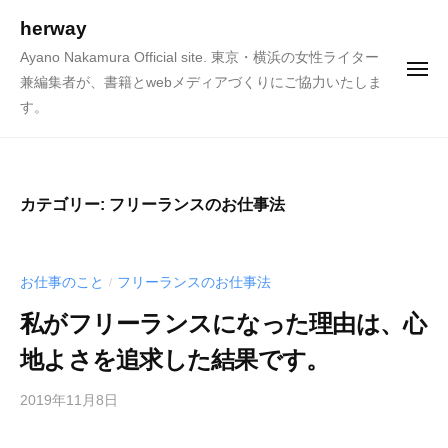
ュ
コ
ー
herway
ン
Ayano Nakamura Official site. 東京・横浜の女性ライター
テ
メ
兼編集者が、書籍とwebメディアづくりにご協力いたしま
ニ
ン
ュ
す。
ー
ツ
へ
ス
キ
カテゴリー:
フリーランスのお仕事法
ッ
プ
お仕事のこと
フリーランスのお仕事法
/
私がフリーランスになった理由は、心
地よさを追求した結果です。
2019年11月8日
b
y