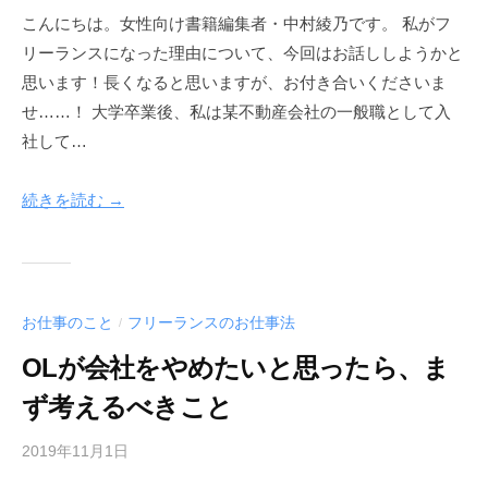
h
こんにちは。女性向け書籍編集者・中村綾乃です。 私がフ
e
リーランスになった理由について、今回はお話ししようかと
r
w
思います！長くなると思いますが、お付き合いくださいま
a
せ……！ 大学卒業後、私は某不動産会社の一般職として入
y
社して…
続きを読む →
お仕事のこと
フリーランスのお仕事法
/
OLが会社をやめたいと思ったら、ま
ず考えるべきこと
2019年11月1日
b
y