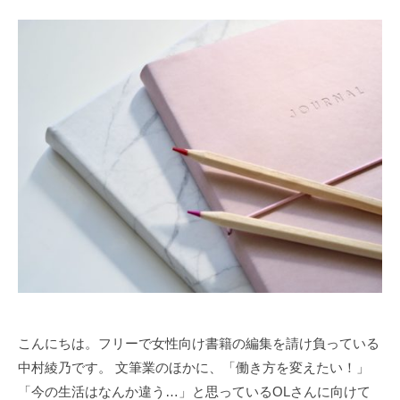
h
e
r
w
a
y
こんにちは。フリーで女性向け書籍の編集を請け負っている
中村綾乃です。 文筆業のほかに、「働き方を変えたい！」
「今の生活はなんか違う…」と思っているOLさんに向けて