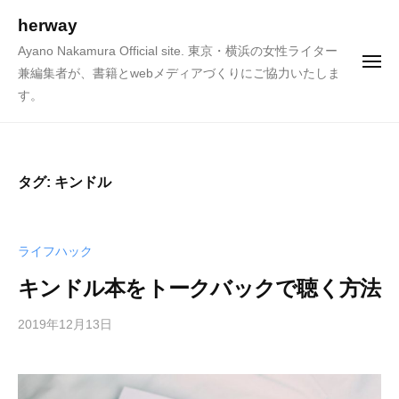
ュ
コ
ー
herway
ン
Ayano Nakamura Official site. 東京・横浜の女性ライター
テ
メ
兼編集者が、書籍とwebメディアづくりにご協力いたしま
ニ
ン
ュ
す。
ー
ツ
へ
ス
キ
タグ:
キンドル
ッ
プ
ライフハック
キンドル本をトークバックで聴く方法
2019年12月13日
b
y
h
e