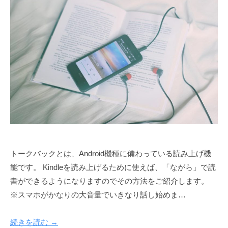
r
w
a
y
トークバックとは、Android機種に備わっている読み上げ機
能です。 Kindleを読み上げるために使えば、「ながら」で読
書ができるようになりますのでその方法をご紹介します。
※スマホがかなりの大音量でいきなり話し始めま…
続きを読む →