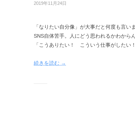
2019年11月24日
b
y
h
「なりたい自分像」が大事だと何度も言いま
e
r
SNS自体苦手。人にどう思われるかわから
w
「こうありたい！ こういう仕事がしたい
a
y
続きを読む →