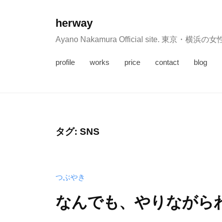
コ
ン
herway
テ
Ayano Nakamura Official sit
ン
profile
works
price
contact
blog
ツ
へ
ス
キ
ッ
タグ:
SNS
プ
つぶやき
なんでも、やりながら